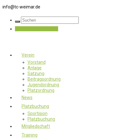
info@tc-weimar.de
Jetzt Mitglied werden
Verein
Vorstand
Anlage
Satzung
Beitragsordnung
Jugendordnung
Platzordnung
News
Platzbuchung
Sportision
Platzbuchung
Mitgliedschaft
Training