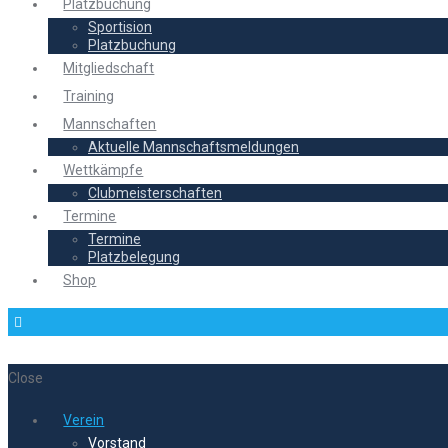
Platzbuchung
Sportision
Platzbuchung
Mitgliedschaft
Training
Mannschaften
Aktuelle Mannschaftsmeldungen
Wettkämpfe
Clubmeisterschaften
Termine
Termine
Platzbelegung
Shop
Close
Verein
Vorstand