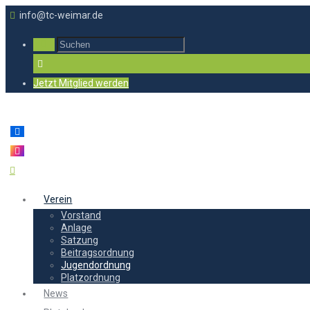
info@tc-weimar.de
Jetzt Mitglied werden
Verein
Vorstand
Anlage
Satzung
Beitragsordnung
Jugendordnung
Platzordnung
News