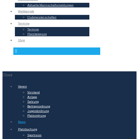
Aktuelle Mannschaftsmeldungen
Wettkämpfe
Clubmeisterschaften
Termine
Termine
Platzbelegung
Shop
Close
Verein
Vorstand
Anlage
Satzung
Beitragsordnung
Jugendordnung
Platzordnung
News
Platzbuchung
Sportision