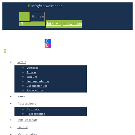
info@tc-weimar.de
Jetzt Mitglied werden
Verein
Vorstand
Anlage
Satzung
Beitragsordnung
Jugendordnung
Platzordnung
News
Platzbuchung
Sportision
Platzbuchung
Mitgliedschaft
Training
Mannschaften