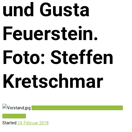
und Gusta
Feuerstein.
Foto: Steffen
Kretschmar
Previous item
Foto der Anlage des TC...
Next item
DSC02428-3
Started
24. Februar 2018