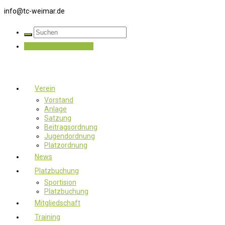
info@tc-weimar.de
Jetzt Mitglied werden
Verein
Vorstand
Anlage
Satzung
Beitragsordnung
Jugendordnung
Platzordnung
News
Platzbuchung
Sportision
Platzbuchung
Mitgliedschaft
Training