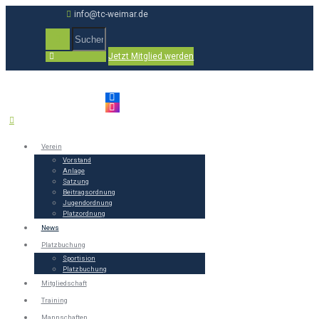
info@tc-weimar.de
Jetzt Mitglied werden
Verein
Vorstand
Anlage
Satzung
Beitragsordnung
Jugendordnung
Platzordnung
News
Platzbuchung
Sportision
Platzbuchung
Mitgliedschaft
Training
Mannschaften