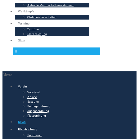
Aktuelle Mannschaftsmeldungen
Wettkämpfe
Clubmeisterschaften
Termine
Termine
Platzbelegung
Shop
Close
Verein
Vorstand
Anlage
Satzung
Beitragsordnung
Jugendordnung
Platzordnung
News
Platzbuchung
Sportision