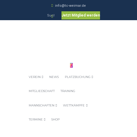
info@tc-weimar.de
Jetzt Mitglied werden
VEREIN
NEWS
PLATZBUCHUNG
MITGLIEDSCHAFT
TRAINING
MANNSCHAFTEN
WETTKÄMPFE
TERMINE
SHOP