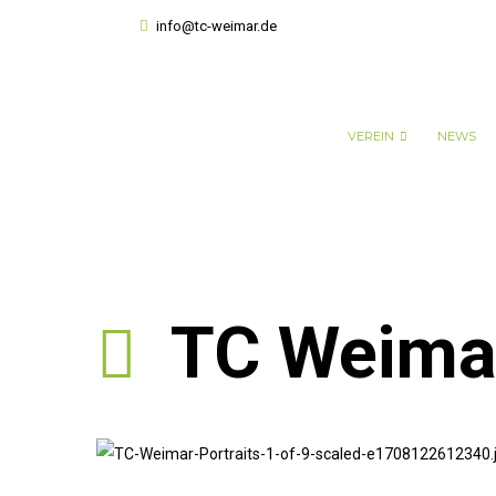
info@tc-weimar.de
VEREIN
NEWS
TC Weimar 