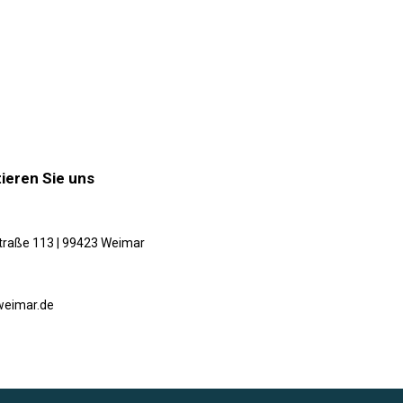
ieren Sie uns
traße 113 | 99423 Weimar
weimar.de