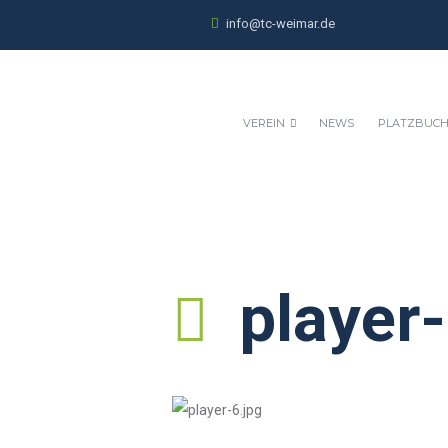
info@tc-weimar.de
VEREIN
NEWS
PLATZBUC
player