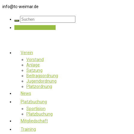
info@tc-weimar.de
Jetzt Mitglied werden
Verein
Vorstand
Anlage
Satzung
Beitragsordnung
Jugendordnung
Platzordnung
News
Platzbuchung
Sportision
Platzbuchung
Mitgliedschaft
Training