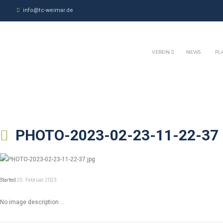
info@tc-weimar.de
VEREIN
NEWS
PL
PHOTO-2023-02-23-11-22-37
Started
25. Februar 2023
No image description ...