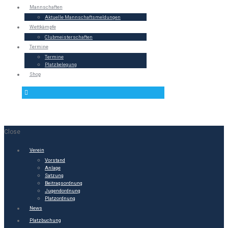
Mannschaften
Aktuelle Mannschaftsmeldungen
Wettkämpfe
Clubmeisterschaften
Termine
Termine
Platzbelegung
Shop
Close
Verein
Vorstand
Anlage
Satzung
Beitragsordnung
Jugendordnung
Platzordnung
News
Platzbuchung