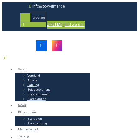
info@tc-weimar.de
Jetzt Mitglied werden
Verein
Vorstand
Anlage
Satzung
Beitragsordnung
Jugendordnung
Platzordnung
News
Platzbuchung
Sportision
Platzbuchung
Mitgliedschaft
Training