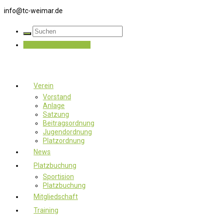
info@tc-weimar.de
Jetzt Mitglied werden
Verein
Vorstand
Anlage
Satzung
Beitragsordnung
Jugendordnung
Platzordnung
News
Platzbuchung
Sportision
Platzbuchung
Mitgliedschaft
Training