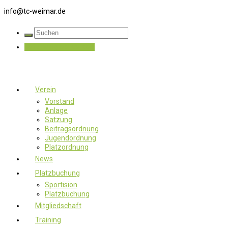
info@tc-weimar.de
Jetzt Mitglied werden
Verein
Vorstand
Anlage
Satzung
Beitragsordnung
Jugendordnung
Platzordnung
News
Platzbuchung
Sportision
Platzbuchung
Mitgliedschaft
Training