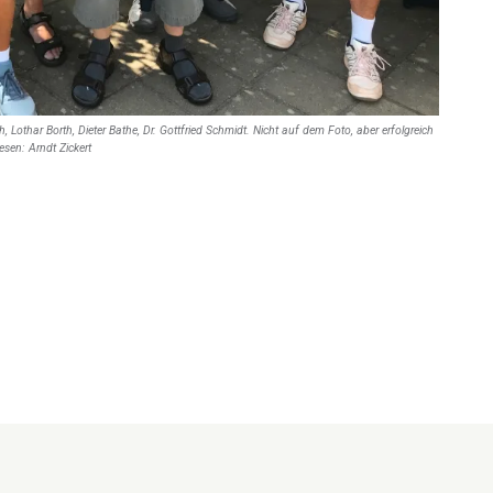
 Lothar Borth, Dieter Bathe, Dr. Gottfried Schmidt. Nicht auf dem Foto, aber erfolgreich
sen: Arndt Zickert