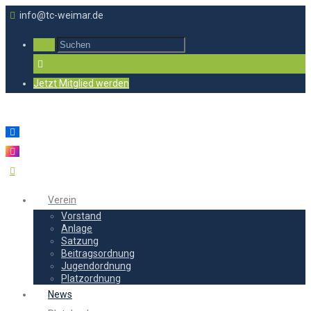
info@tc-weimar.de
Jetzt Mitglied werden
Verein
Vorstand
Anlage
Satzung
Beitragsordnung
Jugendordnung
Platzordnung
News