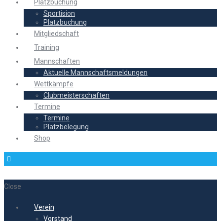
Platzbuchung
Sportision
Platzbuchung
Mitgliedschaft
Training
Mannschaften
Aktuelle Mannschaftsmeldungen
Wettkämpfe
Clubmeisterschaften
Termine
Termine
Platzbelegung
Shop
Close
Verein
Vorstand