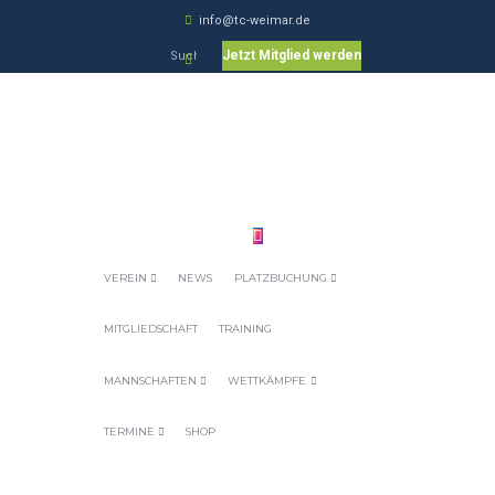
info@tc-weimar.de
Jetzt Mitglied werden
VEREIN
NEWS
PLATZBUCHUNG
MITGLIEDSCHAFT
TRAINING
MANNSCHAFTEN
WETTKÄMPFE
TERMINE
SHOP