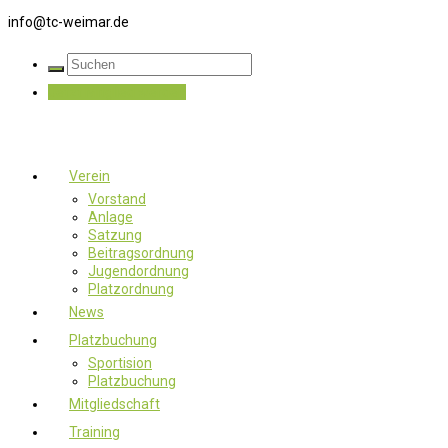
info@tc-weimar.de
Jetzt Mitglied werden
Verein
Vorstand
Anlage
Satzung
Beitragsordnung
Jugendordnung
Platzordnung
News
Platzbuchung
Sportision
Platzbuchung
Mitgliedschaft
Training