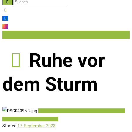
Jetzt Mitglied werden
Ruhe vor
dem Sturm
Previous item
Clubmeisterin Chantal mit...
Next
item
Fast schon chirurgische...
Started
17. September 2023