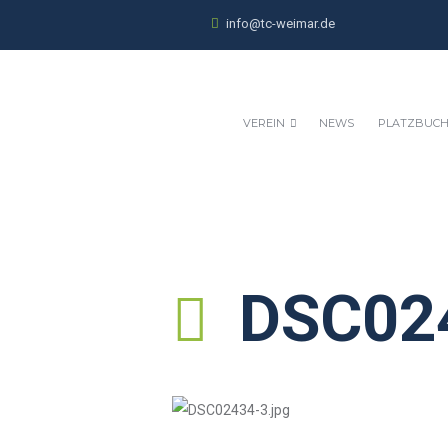
info@tc-weimar.de
VEREIN
NEWS
PLATZBUC
DSC02