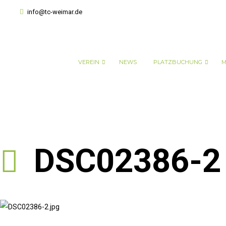
info@tc-weimar.de
VEREIN
NEWS
PLATZBUCHUNG
M
DSC02386-2