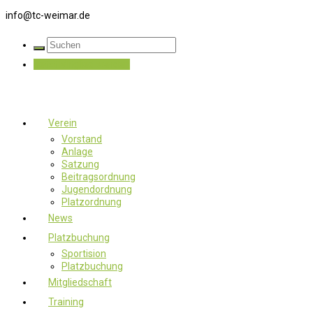
info@tc-weimar.de
Jetzt Mitglied werden
Verein
Vorstand
Anlage
Satzung
Beitragsordnung
Jugendordnung
Platzordnung
News
Platzbuchung
Sportision
Platzbuchung
Mitgliedschaft
Training