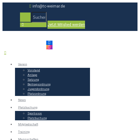
info@tc-weimar.de
Jetzt Mitglied werden
Verein
Vorstand
Anlage
Satzung
Beitragsordnung
Jugendordnung
Platzordnung
News
Platzbuchung
Sportision
Platzbuchung
Mitgliedschaft
Training
Mannschaften