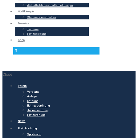
Aktuelle Mannschaftsmeldungen
Wettkämpfe
Clubmeisterschaften
Termine
Termine
Platzbelegung
Shop
Close
Verein
Vorstand
Anlage
Satzung
Beitragsordnung
Jugendordnung
Platzordnung
News
Platzbuchung
Sportision