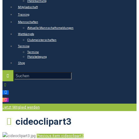
Platzbuchung
Mitgliedschaft
Training
Mannschaften
Aktuelle Mannschaftsmeldungen
Wettkämpfe
Clubmeisterschaften
Termine
Termine
Platzbelegung
Shop
Jetzt Mitglied werden
cideoclipart3
Previous item
cideoclipart2