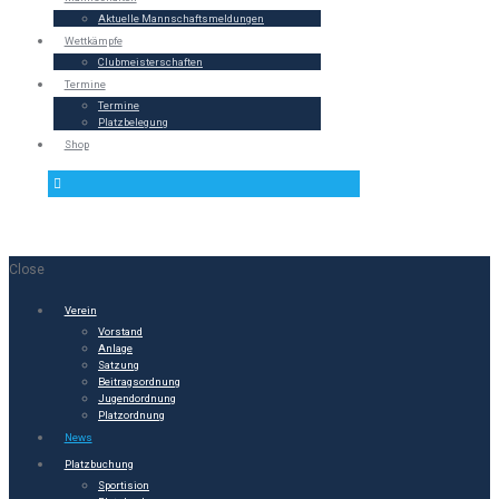
Aktuelle Mannschaftsmeldungen
Wettkämpfe
Clubmeisterschaften
Termine
Termine
Platzbelegung
Shop
Close
Verein
Vorstand
Anlage
Satzung
Beitragsordnung
Jugendordnung
Platzordnung
News
Platzbuchung
Sportision