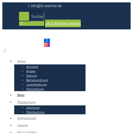
info@tc-weimar.de
Jetzt Mitglied werden
Verein
Vorstand
Anlage
Satzung
Beitragsordnung
Jugendordnung
Platzordnung
News
Platzbuchung
Sportision
Platzbuchung
Mitgliedschaft
Training
Mannschaften