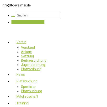
info@tc-weimar.de
Jetzt Mitglied werden
Verein
Vorstand
Anlage
Satzung
Beitragsordnung
Jugendordnung
Platzordnung
News
Platzbuchung
Sportision
Platzbuchung
Mitgliedschaft
Training