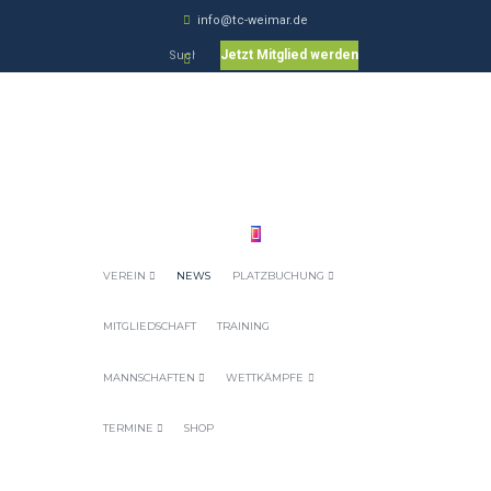
info@tc-weimar.de
Jetzt Mitglied werden
VEREIN
NEWS
PLATZBUCHUNG
MITGLIEDSCHAFT
TRAINING
MANNSCHAFTEN
WETTKÄMPFE
TERMINE
SHOP