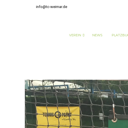
info@tc-weimar.de
VEREIN
NEWS
PLATZBU