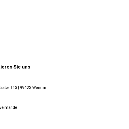
ieren Sie uns
traße 113 | 99423 Weimar
weimar.de