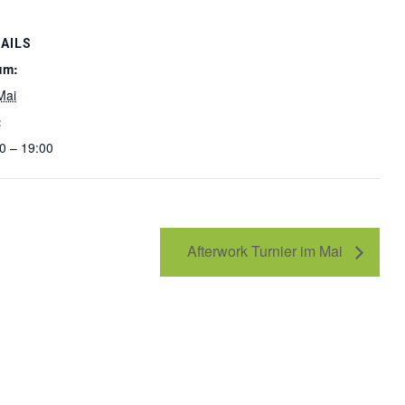
AILS
um:
Mai
:
0 – 19:00
Afterwork Turnier im Mai