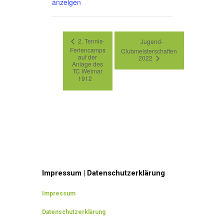
anzeigen
2. Tennis-
Jugend-
Feriencamps
Clubmeisterschaften
auf der
2022
Anlage des
TC Weimar
1912
Impressum | Datenschutzerklärung
Impressum
Datenschutzerklärung