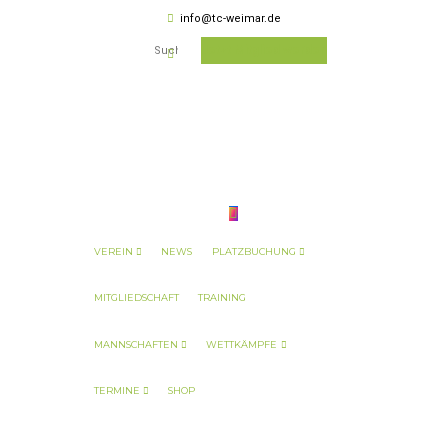
info@tc-weimar.de
Jetzt Mitglied werden
VEREIN
NEWS
PLATZBUCHUNG
MITGLIEDSCHAFT
TRAINING
MANNSCHAFTEN
WETTKÄMPFE
TERMINE
SHOP