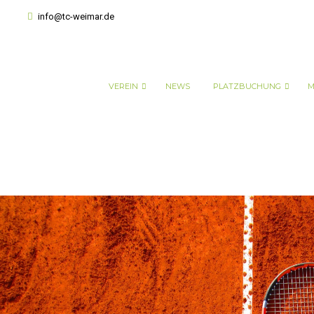
info@tc-weimar.de
VEREIN
NEWS
PLATZBUCHUNG
M