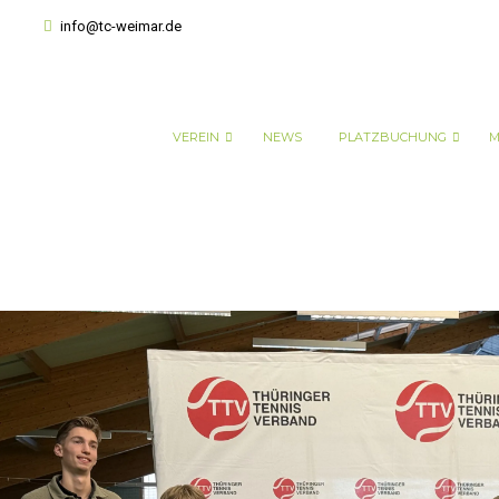
info@tc-weimar.de
VEREIN
NEWS
PLATZBUCHUNG
M