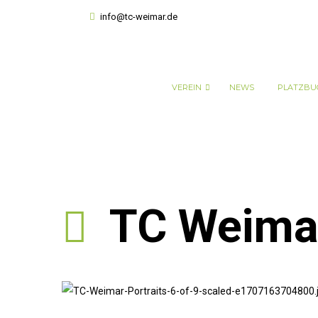
info@tc-weimar.de
VEREIN
NEWS
PLATZBU
TC Weimar 