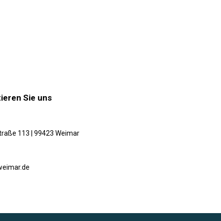
ieren Sie uns
traße 113 | 99423 Weimar
weimar.de