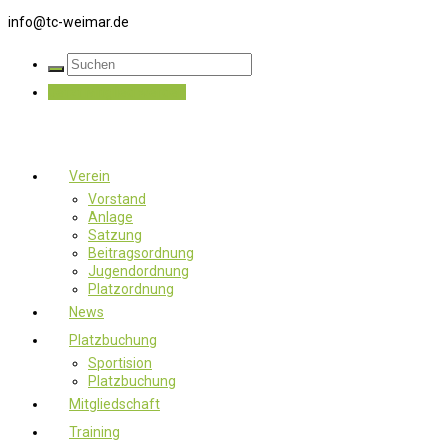
info@tc-weimar.de
Jetzt Mitglied werden
Verein
Vorstand
Anlage
Satzung
Beitragsordnung
Jugendordnung
Platzordnung
News
Platzbuchung
Sportision
Platzbuchung
Mitgliedschaft
Training