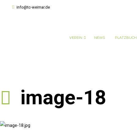
info@tc-weimar.de
VEREIN
NEWS
PLATZBUC
image-18