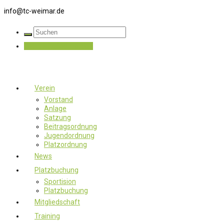
info@tc-weimar.de
Jetzt Mitglied werden
Verein
Vorstand
Anlage
Satzung
Beitragsordnung
Jugendordnung
Platzordnung
News
Platzbuchung
Sportision
Platzbuchung
Mitgliedschaft
Training