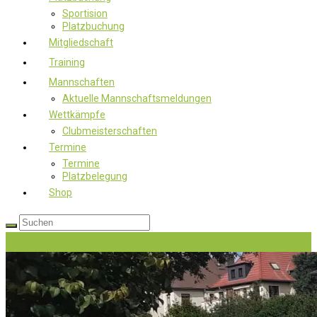
Sportision
Platzbuchung
Mitgliedschaft
Training
Mannschaften
Aktuelle Mannschaftsmeldungen
Wettkämpfe
Clubmeisterschaften
Termine
Termine
Platzbelegung
Shop
Jetzt Mitglied werden