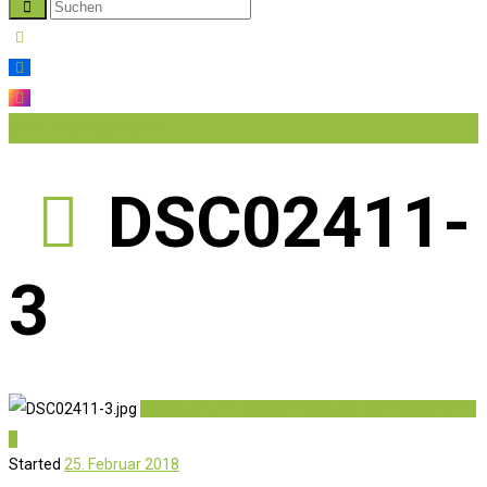
Jetzt Mitglied werden
DSC02411-
3
Previous item
DSC02410-3
Next item
DSC02412-
3
Started
25. Februar 2018