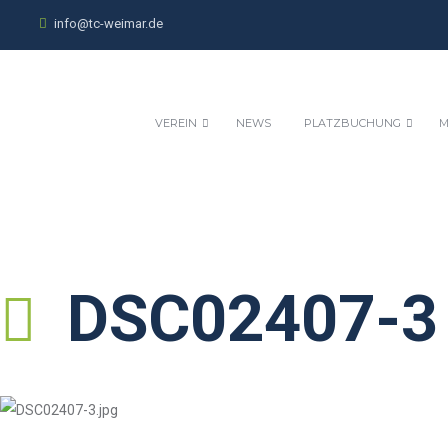
info@tc-weimar.de
VEREIN
NEWS
PLATZBUCHUNG
M
DSC02407-3