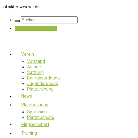
info@tc-weimar.de
Jetzt Mitglied werden
Verein
Vorstand
Anlage
Satzung
Beitragsordnung
Jugendordnung
Platzordnung
News
Platzbuchung
Sportision
Platzbuchung
Mitgliedschaft
Training