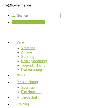
info@tc-weimar.de
Jetzt Mitglied werden
Verein
Vorstand
Anlage
Satzung
Beitragsordnung
Jugendordnung
Platzordnung
News
Platzbuchung
Sportision
Platzbuchung
Mitgliedschaft
Training