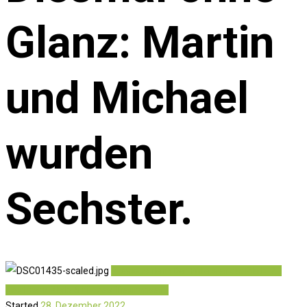
Glanz: Martin
und Michael
wurden
Sechster.
Previous item
Der Wille war da: Platz 7...
Next item
Platz 5 für das Traumpaar...
Started
28. Dezember 2022