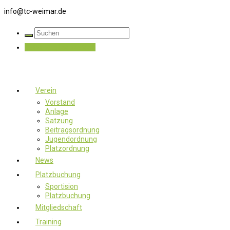
info@tc-weimar.de
Jetzt Mitglied werden
Verein
Vorstand
Anlage
Satzung
Beitragsordnung
Jugendordnung
Platzordnung
News
Platzbuchung
Sportision
Platzbuchung
Mitgliedschaft
Training