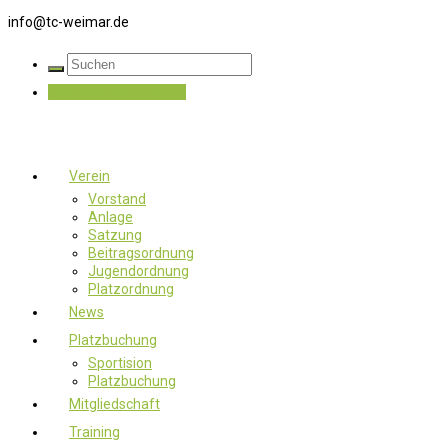
info@tc-weimar.de
Jetzt Mitglied werden
Verein
Vorstand
Anlage
Satzung
Beitragsordnung
Jugendordnung
Platzordnung
News
Platzbuchung
Sportision
Platzbuchung
Mitgliedschaft
Training