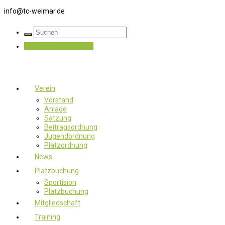
info@tc-weimar.de
Jetzt Mitglied werden
Verein
Vorstand
Anlage
Satzung
Beitragsordnung
Jugendordnung
Platzordnung
News
Platzbuchung
Sportision
Platzbuchung
Mitgliedschaft
Training