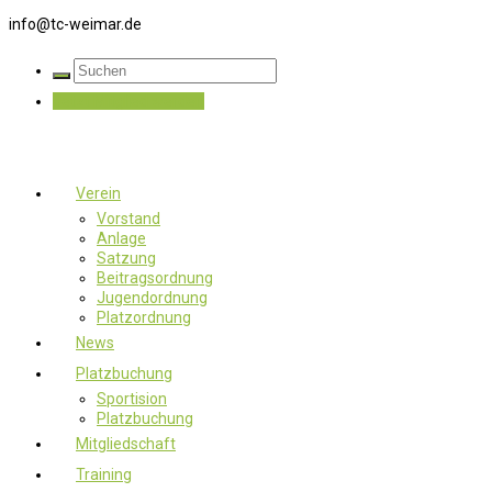
info@tc-weimar.de
Jetzt Mitglied werden
Verein
Vorstand
Anlage
Satzung
Beitragsordnung
Jugendordnung
Platzordnung
News
Platzbuchung
Sportision
Platzbuchung
Mitgliedschaft
Training