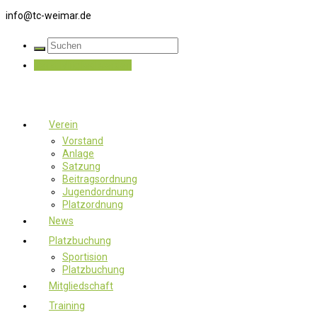
info@tc-weimar.de
Jetzt Mitglied werden
Verein
Vorstand
Anlage
Satzung
Beitragsordnung
Jugendordnung
Platzordnung
News
Platzbuchung
Sportision
Platzbuchung
Mitgliedschaft
Training