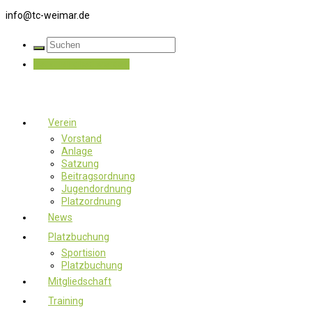
info@tc-weimar.de
Jetzt Mitglied werden
Verein
Vorstand
Anlage
Satzung
Beitragsordnung
Jugendordnung
Platzordnung
News
Platzbuchung
Sportision
Platzbuchung
Mitgliedschaft
Training