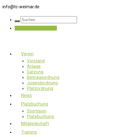
info@tc-weimar.de
Jetzt Mitglied werden
Verein
Vorstand
Anlage
Satzung
Beitragsordnung
Jugendordnung
Platzordnung
News
Platzbuchung
Sportision
Platzbuchung
Mitgliedschaft
Training