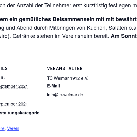
h der Anzahl der Teilnehmer erst kurzfristig festlegen 
m ein gemütliches Beisammensein mit mit bewährten,
ag und Abend durch Mitbringen von Kuchen, Salaten o.ä.
ird). Getränke stehen im Vereinsheim bereit.
Am Sonnta
ILS
VERANSTALTER
nn:
TC Weimar 1912 e.V.
E-Mail
eptember 2021
info@tc-weimar.de
:
eptember 2021
staltungskategorie
ere
,
Verein