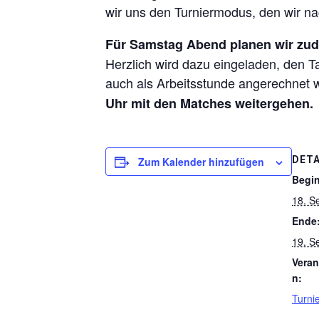
wir uns den Turniermodus, den wir nac
Für Samstag Abend planen wir zude
Herzlich wird dazu eingeladen, den T
auch als Arbeitsstunde angerechnet w
Uhr mit den Matches weitergehen.
DETA
Zum Kalender hinzufügen
Begi
18. S
Ende
19. S
Veran
n:
Turni