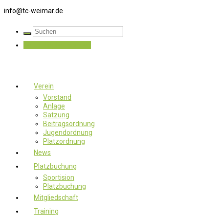
info@tc-weimar.de
Jetzt Mitglied werden
Verein
Vorstand
Anlage
Satzung
Beitragsordnung
Jugendordnung
Platzordnung
News
Platzbuchung
Sportision
Platzbuchung
Mitgliedschaft
Training