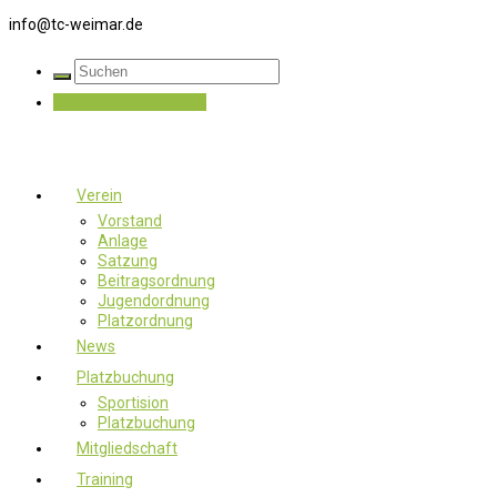
info@tc-weimar.de
Jetzt Mitglied werden
Verein
Vorstand
Anlage
Satzung
Beitragsordnung
Jugendordnung
Platzordnung
News
Platzbuchung
Sportision
Platzbuchung
Mitgliedschaft
Training