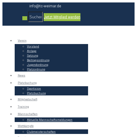
info@tc-weimar.de
Jetzt Mitglied werden
Verein
Vorstand
Anlage
Satzung
Beitragsordnung
Jugendordnung
Platzordnung
News
Platzbuchung
Sportision
Platzbuchung
Mitgliedschaft
Training
Mannschaften
Aktuelle Mannschaftsmeldungen
Wettkämpfe
Clubmeisterschaften