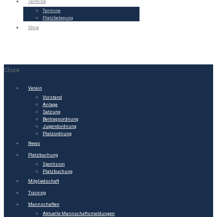
Termine
Termine
Platzbelegung
Shop
Close
Verein
Vorstand
Anlage
Satzung
Beitragsordnung
Jugendordnung
Platzordnung
News
Platzbuchung
Sportision
Platzbuchung
Mitgliedschaft
Training
Mannschaften
Aktuelle Mannschaftsmeldungen