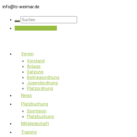
info@tc-weimar.de
Jetzt Mitglied werden
Verein
Vorstand
Anlage
Satzung
Beitragsordnung
Jugendordnung
Platzordnung
News
Platzbuchung
Sportision
Platzbuchung
Mitgliedschaft
Training